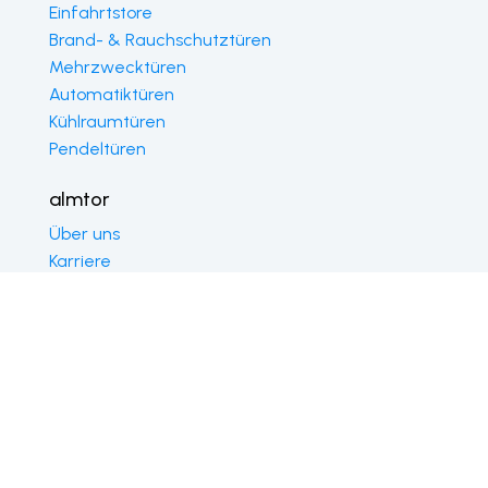
Einfahrtstore
Brand- & Rauchschutztüren
Mehrzwecktüren
Automatiktüren
Kühlraumtüren
Pendeltüren
almtor
Über uns
Karriere
Spendenmarathon
Blog
News
Downloads